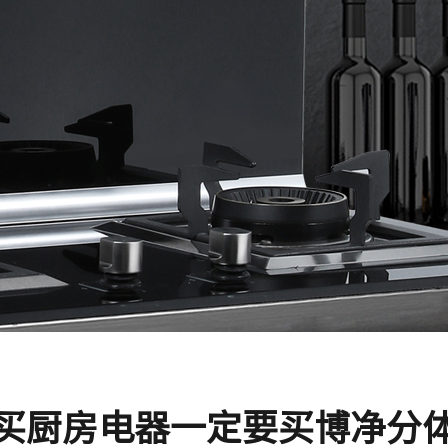
买厨房电器一定要买博净分