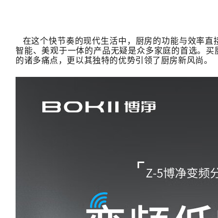
在这个快节奏的现代生活中，厨房的功能与效率直
智能、美观于一体的产品无疑是众多家庭的首选。买
的诸多痛点，更以其独特的优势引领了厨房新风尚。