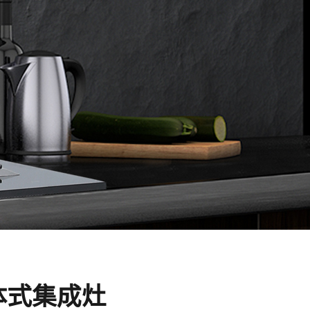
体式集成灶