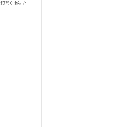
辣子鸡的时候，产