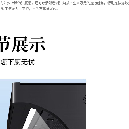
有油烟上脸的油腻感，还可以清晰看到油烟从产生到吸走的运动趋势。特别是做爆炒
，对于洁癖人士来说，真的有够满足的。