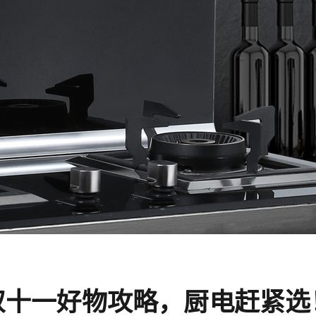
双十一好物攻略，厨电赶紧选