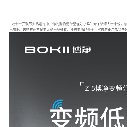
双十一狂欢节火热进行中，你的购物清单整理好了吗？对于装修人士来说，想
电器吧。选购厨电不仅要风格搭配好看，还需要功能齐全，挑选厨电用品又费