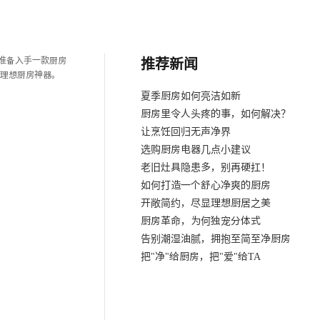
准备入手一款厨房
推荐新闻
理想厨房神器。
夏季厨房如何亮洁如新
厨房里令人头疼的事，如何解决？
让烹饪回归无声净界
选购厨房电器几点小建议
老旧灶具隐患多，别再硬扛！
如何打造一个舒心净爽的厨房
开敞简约，尽显理想厨居之美
厨房革命，为何独宠分体式
告别潮湿油腻，拥抱至简至净厨房
把"净"给厨房，把"爱"给TA