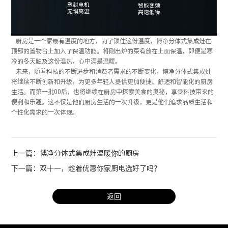
厨房是一个家最有温度的地方，为了锁住这份温度，博净分体式集成灶在
顶部的置物台上加入了保温功能。将刚出炉的菜肴放在上面保温，即便是寒
冷的冬天触及这份温热，心中满是温暖。
未来，随着科技的不断进步和消费者需求的不断变化，博净分体式集成灶
将继续不断创新和升级，为更多年轻人提供更加便捷、舒适和智能化的厨房
生活。而第一批00后，也将继续在厨房中探索美食的奥秘，享受科技带来的
便利和乐趣。这不仅是他们厨房生活的一次升级，更是他们追求品质生活和
个性化需求的一次体现。
上一篇：博净分体式集成灶温暖你的厨房
下一篇：双十一，趁着优惠你家厨电选好了吗？
返回