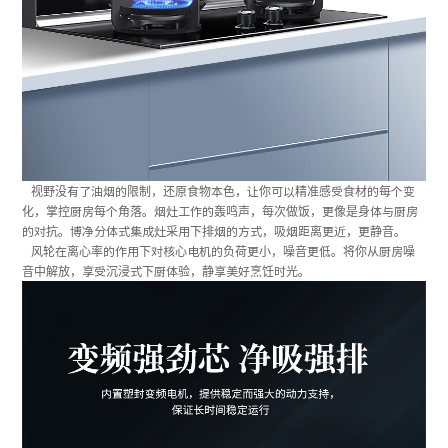
视野没有了油烟的限制，还原食物本色，让你可以精准感受食材的每个变
化，掌控厨房每个角落。烟灶工作的轰鸣声，每次做饭，更像是身体与厨房
的对抗。博净分体式集成灶采用下排烟的方式，吸烟距离更近，更静音。
风轮在离心率的作用下对核心电机的负荷更小，噪音更低。将你从厨房噪
音中解放，享受沉浸式下厨体验，静享美好烹饪时光。