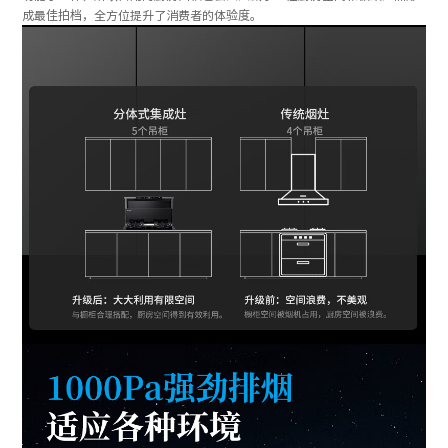
成最佳拍档，全方位提升了消费者的体验度。