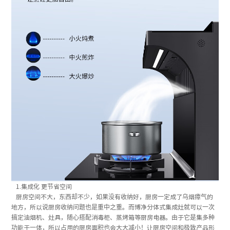
1.集成化 更节省空间
厨房空间不大，东西却不少，如果没有收纳好，厨房一定成了乌烟瘴气的
地方，所以说厨房收纳问题也是重中之重。而博净分体式集成灶就可以一次
搞定油烟机、灶具，随心搭配消毒柜、蒸烤箱等厨房电器。由于它是集多种
功能于一体，所以占用的厨房面积也会大大减小！让厨房空间和极致产品形