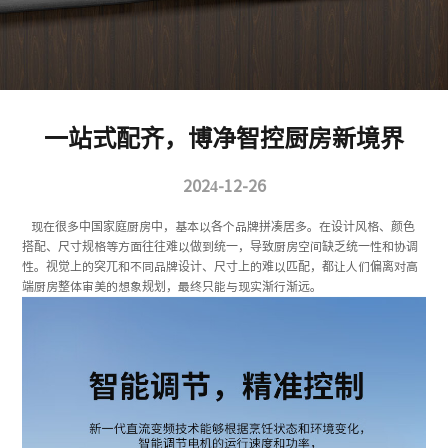
一站式配齐，博净智控厨房新境界
2024-12-26
现在很多中国家庭厨房中，基本以各个品牌拼凑居多。在设计风格、颜色
搭配、尺寸规格等方面往往难以做到统一，导致厨房空间缺乏统一性和协调
性。视觉上的突兀和不同品牌设计、尺寸上的难以匹配，都让人们偏离对高
端厨房整体审美的想象规划，最终只能与现实渐行渐远。