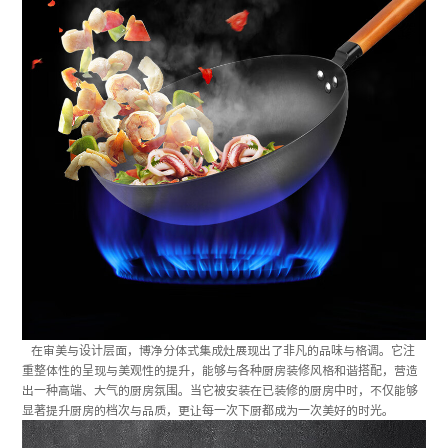
在审美与设计层面，博净分体式集成灶展现出了非凡的品味与格调。它注
重整体性的呈现与美观性的提升，能够与各种厨房装修风格和谐搭配，营造
出一种高端、大气的厨房氛围。当它被安装在已装修的厨房中时，不仅能够
显著提升厨房的档次与品质，更让每一次下厨都成为一次美好的时光。