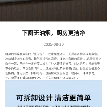
下厨无油烟，厨房更洁净
2025-08-10
厨房作为噪音集中的“重灾区”，在家居生活中，充斥着各种各样的声音，
冰箱制冷运行的声音、排气扇排气的声音、油烟机轰鸣的声音......这些声音交
杂在一起，已经在一定程度上成为了让人苦恼的噪音。对人的听力系统有着
不小的危害，不仅会影响听力、造成耳鸣以及头晕等问题，甚至还会引发心
理疾病，像是焦虑、抑郁等等。想要解决厨房噪音，就要从一件件家电开
始。想要拥有健康厨房生活，不妨选择博净分体式集成灶。