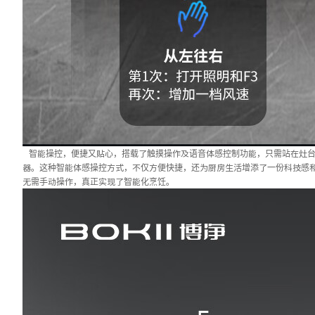
智能操控，便捷又贴心，搭载了触摸操作及语音体感控制功能，只需站在灶台
器。这种智能体感操控方式，不仅方便快捷，还为厨房生活增添了一份科技感
无需手动操作，真正实现了智能化烹饪。