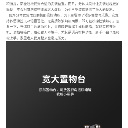
积厨房，都能轻松找到合适的安装位置。而且，分体式设计让安装过程更加
简便，不会对厨房结构造成太大改动，为小户型装修提供了极大的便利。
博净分体式集成灶的智能操控功能，为下厨增添了诸多便捷与乐趣。它支
持体感操控以及语音智控，无需接触油烟机面板，即可轻松操控油烟机。想
象一下，当你双手沾满油污时，只需轻轻挥挥手或动动嘴，就能实现开关
机、调档等操作，省心省力不脏手。尤其是语音智控功能，新手小白也能轻
松上手，家里老人使用起来也毫无压力。