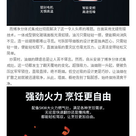
而博净分体式集成灶彻底解决了这一令人头疼的难题。台面采用无缝衔接
技术，一体成型钢化玻璃面板光滑如镜，油污只需轻轻一擦，便能瞬间消失
不见，连一丝缝隙都难以寻觅。可拆卸导烟板的设计更是独具匠心，只需轻
轻一提，便能轻松取下，直面油垢的重灾区也毫无压力，让清洁变得轻松又
简单。
炒菜时，油烟的肆虐总是让人苦不堪言。然而，自从安装了博净分体式集
成灶，这一切都发生了翻天覆地的变化。超强吸力，油烟刚一升起，便被负
压区牢牢锁住，直吸直排，绝不跑烟。低空近吸的设计更是巧妙，让油烟在
扩散之前就被迅速吸净，从此，墙面、橱柜告别了黏腻感，始终保持清爽干
净。