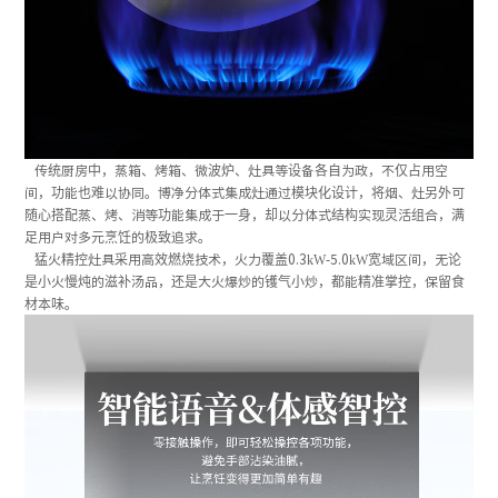
传统厨房中，蒸箱、烤箱、微波炉、灶具等设备各自为政，不仅占用空
间，功能也难以协同。博净分体式集成灶通过模块化设计，将烟、灶另外可
随心搭配蒸、烤、消等功能集成于一身，却以分体式结构实现灵活组合，满
足用户对多元烹饪的极致追求。
猛火精控灶具采用高效燃烧技术，火力覆盖0.3kW-5.0kW宽域区间，无论
是小火慢炖的滋补汤品，还是大火爆炒的镬气小炒，都能精准掌控，保留食
材本味。