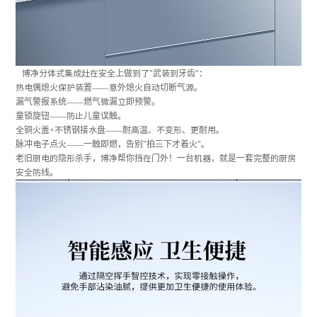
博净分体式集成灶在安全上做到了"武装到牙齿"：
热电偶熄火保护装置——意外熄火自动切断气源。
漏气警报系统——燃气微漏立即预警。
童锁旋钮——防止儿童误触。
全铜火盖+不锈钢接水盘——耐高温、不变形、更耐用。
脉冲电子点火——一触即燃，告别"拍三下才着火"。
老旧厨电的隐形杀手，博净帮你挡在门外！一台机器，就是一套完整的厨房
安全防线。