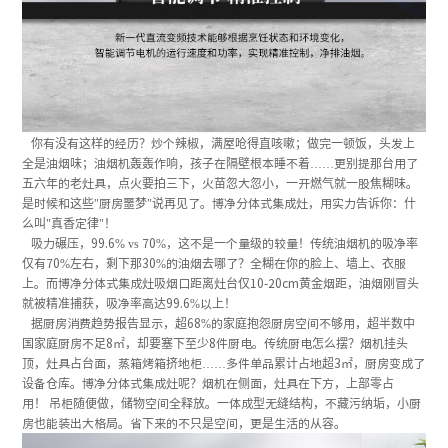
你有没有这样的经历？炒个辣椒，满屋呛得直咳嗽；做完一顿饭，头发上
全是油烟味；油烟机轰轰作响，孩子在隔壁根本睡不着……更别提那台用了
五六年的老灶具，点火要拍三下，火苗忽大忽小，一开燃气就一股焦糊味。
是时候和这些"厨房噩梦"说再见了。博净分体式集成灶，用实力告诉你：什
么叫"真香定律"！
吸力碾压，99.6% vs 70%，这不是一个量级的较量！传统油烟机的吸净率
仅有70%左右，剩下那30%的油烟去哪了？全糊在你的脸上、墙上、衣服
上。而博净分体式集成灶吸烟口距离灶台仅10-20cm黄金烟距，油烟刚冒头
就被精准捕获，吸净率高达99.6%以上！
据厨房消费趋势报告显示，超68%的家庭抱怨厨房空间不够用，超半数中
国家庭厨房不足8㎡，却要塞下至少8件厨电。传统厨电怎么摆？烟机挂头
顶，灶具占台面，蒸箱烤箱挤地柜……多件单品累计占地超3㎡，厨房变成了
设备仓库。博净分体式集成灶呢？烟机在侧面，灶具在下方，上部零占
用！ 吊柜随便做，储物空间全释放。一体成型无缝结构，不藏污纳垢，小厨
房也能装出大格局。省下来的不只是空间，更是生活的从容。