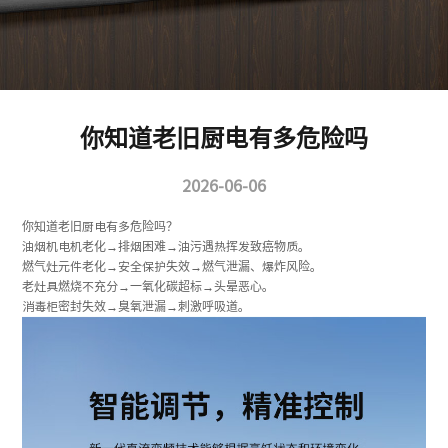
你知道老旧厨电有多危险吗
2026-06-06
你知道老旧厨电有多危险吗？
油烟机电机老化→排烟困难→油污遇热挥发致癌物质。
燃气灶元件老化→安全保护失效→燃气泄漏、爆炸风险。
老灶具燃烧不充分→一氧化碳超标→头晕恶心。
消毒柜密封失效→臭氧泄漏→刺激呼吸道。