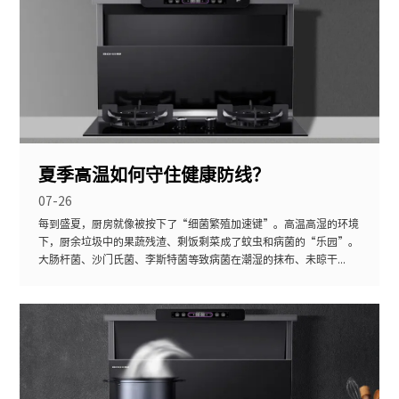
夏季高温如何守住健康防线？
07-26
每到盛夏，厨房就像被按下了“细菌繁殖加速键”。高温高湿的环境
下，厨余垃圾中的果蔬残渣、剩饭剩菜成了蚊虫和病菌的“乐园”。
大肠杆菌、沙门氏菌、李斯特菌等致病菌在潮湿的抹布、未晾干...