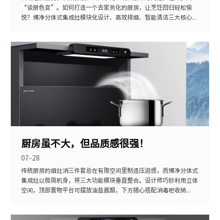
“谈厨色变”。如何打造一个去家务化的厨房，让烹饪回归轻松愉
悦？博净分体式集成灶模块化设计、高效排烟、智能清洁三大核心...
厨房虽不大，但品质感很强！
07-28
传统厨房的烟灶消三件套总在有限空间里制造压迫感，而博净分体式
集成灶以极简机身，将三大功能模块垂直整合。设计师巧妙利用立体
空间，顶部置物平台可摆放油盐酱醋，下方随心搭配消毒柜收纳...