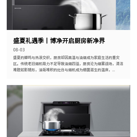
盛夏礼遇季丨博净开启厨房新净界
08-03
盛夏的蝉鸣与热浪交织，厨房却因高温与油烟成为家庭生活的重灾
区。传统老旧烟机吸力不足导致油烟四溢，厨房沦为烟雾战场，清洁
难题如影随形，油垢堆积的灶台与烟机成为细菌滋生的温床，...