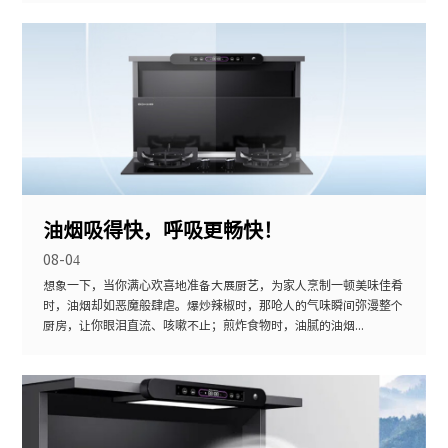
油烟吸得快，呼吸更畅快！
08-04
想象一下，当你满心欢喜地准备大展厨艺，为家人烹制一顿美味佳肴
时，油烟却如恶魔般肆虐。爆炒辣椒时，那呛人的气味瞬间弥漫整个
厨房，让你眼泪直流、咳嗽不止；煎炸食物时，油腻的油烟...