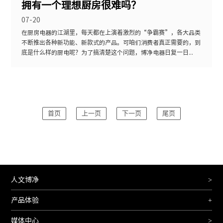
拥有一个理想厨房很难吗？
07-20
在厨房电器的江湖里，每天都在上演着激烈的“争霸赛”，各大品类
不断推出各种新功能、新款式的产品。可咱们消费者真正需要的，到
底是什么样的厨电呢？为了搞清楚这个问题，博净电器日复一日...
首页
上一页
下一页
尾页
人文博净
>
产品体验
+
媒体中心
>